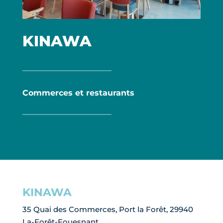
FAQ
CONTACT & ACCÈS
KINAWA
MÉTÉO
MARÉES
WEBCAM
Commerces et restaurants
PORTAIL PLAISANCIER
RÉSERVER MANUTENTION
KINAWA
35 Quai des Commerces, Port la Forêt, 29940
La-Forêt-Fouesnant