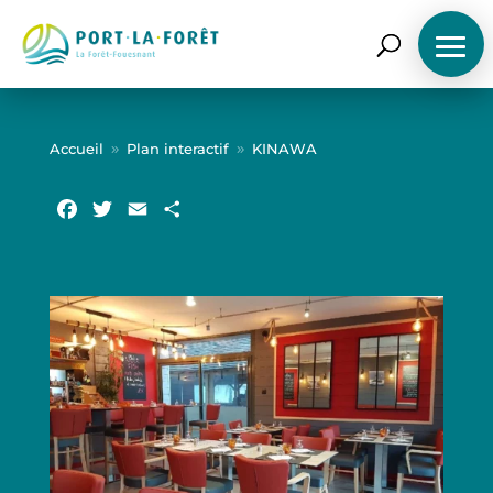
ACCUEIL
Accueil
Plan interactif
KINAWA
9
9
LE PORT
Facebook
Twitter
Email
Partager
NOS SERVICES
PRÉPAREZ VOTRE ESCALE
TARIFS
ACTUALITÉS