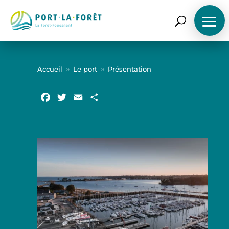
ACCUEIL
Accueil
Le port
Présentation
9
9
LE PORT
Facebook
Twitter
Email
Partager
NOS SERVICES
PRÉPAREZ VOTRE ESCALE
TARIFS
ACTUALITÉS