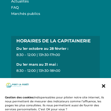
Actualités
FAQ
Marchés publics
HORAIRES DE LA CAPITAINERIE
Du 1er octobre au 28 février :
8:30 – 12:00 | 13h30-17h00
Du 1er mars au 31 mai :
8:30 – 12:00 | 13h30-18h00
Du 1er juin au 30 juin :
8:30 – 12:00 | 13h30-19h00
Du 1er juillet au 31 août :
Gestion des cookies:
Indispensables pour piloter notre site internet, ils
nous permettent de mesurer des indicateurs comme l’affluence, les
8:30 – 20:00
pages les plus consultées. Ils nous permettent aussi de fournir des
services personnalisés. C’est OK pour vous ?