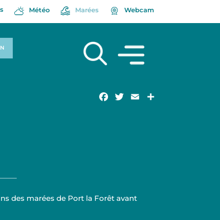
s
Météo
Marées
Webcam
ON
Facebook
Twitter
Email
Partager
ns des marées de Port la Forêt avant