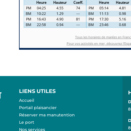
LIENS UTILES
Accueil
D
Portail plaisancier
8
Réserver ma manutention
D
Le port
8
Nos services