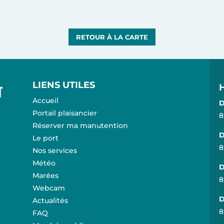
RETOUR À LA CARTE
LIENS UTILES
Accueil
D
Portail plaisancier
8
Réserver ma manutention
D
Le port
8
Nos services
Météo
D
Marées
8
Webcam
D
Actualités
8
FAQ