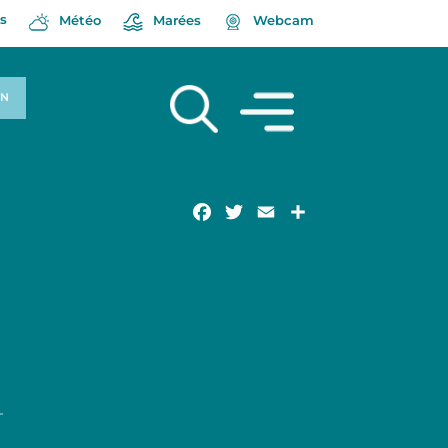
s
Météo
Marées
Webcam
ON
Facebook
Twitter
Email
Partager