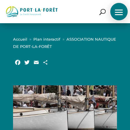
ACCUEIL
Accueil
Plan interactif
ASSOCIATION NAUTIQUE
9
9
DE PORT-LA-FORÊT
LE PORT
Facebook
Twitter
Email
Partager
NOS SERVICES
PRÉPAREZ VOTRE ESCALE
TARIFS
ACTUALITÉS