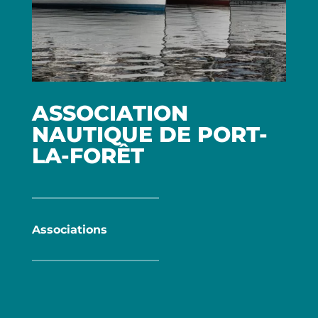
FAQ
CONTACT & ACCÈS
MÉTÉO
MARÉES
ASSOCIATION
WEBCAM
NAUTIQUE DE PORT-
LA-FORÊT
PORTAIL PLAISANCIER
RÉSERVER MANUTENTION
Associations