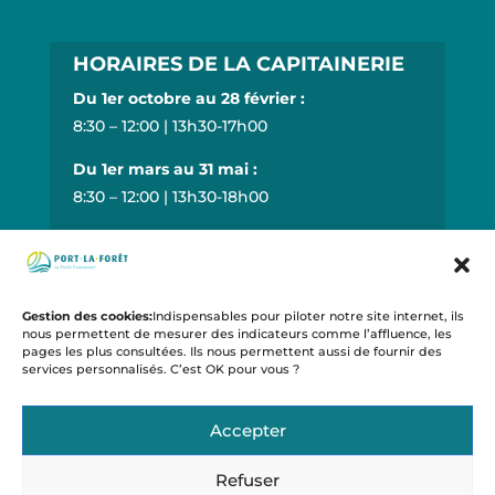
HORAIRES DE LA CAPITAINERIE
Du 1er octobre au 28 février :
8:30 – 12:00 | 13h30-17h00
Du 1er mars au 31 mai :
8:30 – 12:00 | 13h30-18h00
Du 1er juin au 30 juin :
8:30 – 12:00 | 13h30-19h00
Du 1er juillet au 31 août :
Gestion des cookies:
Indispensables pour piloter notre site internet, ils
nous permettent de mesurer des indicateurs comme l’affluence, les
8:30 – 20:00
pages les plus consultées. Ils nous permettent aussi de fournir des
services personnalisés. C’est OK pour vous ?
Du 1er septembre au 30 septembre :
8:30 – 12:00 | 13h30-18h00
Accepter
Plan du site
•
Confidentialité
•
Mentions légales
Refuser